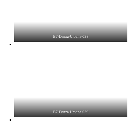
B7-Danza-Urbana-038
B7-Danza-Urbana-039