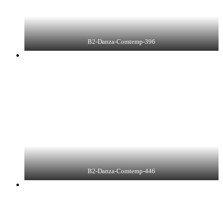
B2-Danza-Comtemp-396
B2-Danza-Comtemp-446