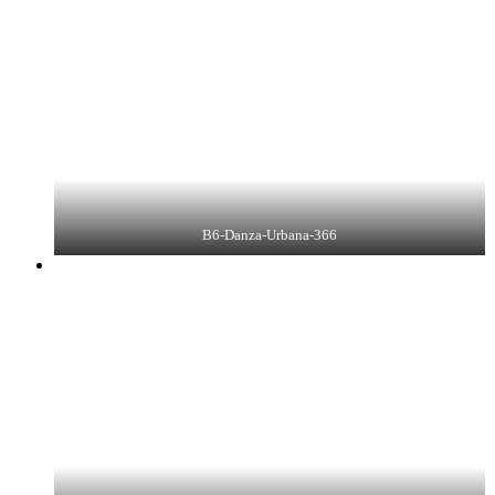
B6-Danza-Urbana-366