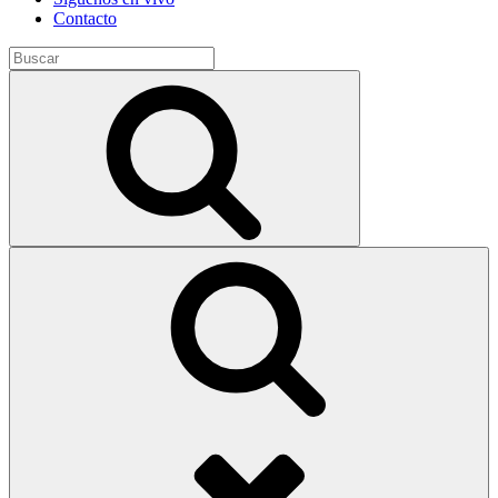
Contacto