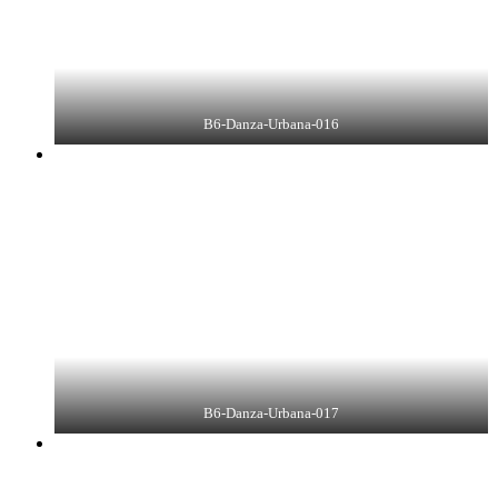
B6-Danza-Urbana-016
B6-Danza-Urbana-017