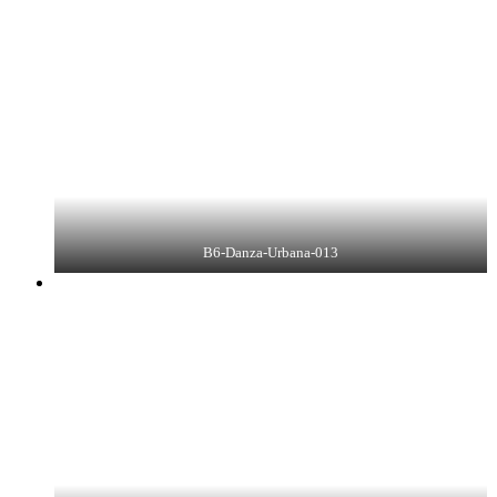
B6-Danza-Urbana-013