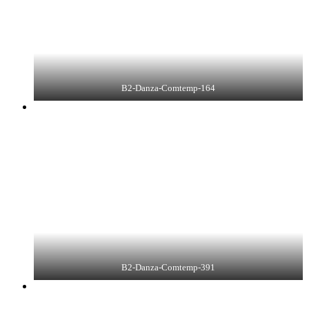
B2-Danza-Comtemp-164
B2-Danza-Comtemp-391