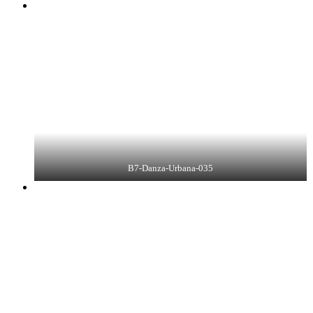
B7-Danza-Urbana-035