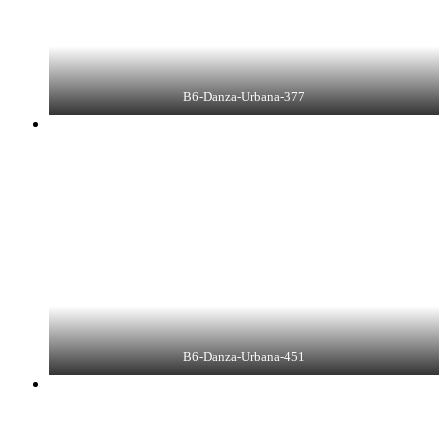
B6-Danza-Urbana-377
B6-Danza-Urbana-451