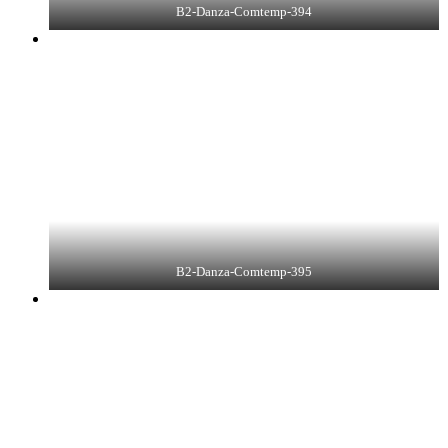
B2-Danza-Comtemp-394
B2-Danza-Comtemp-395